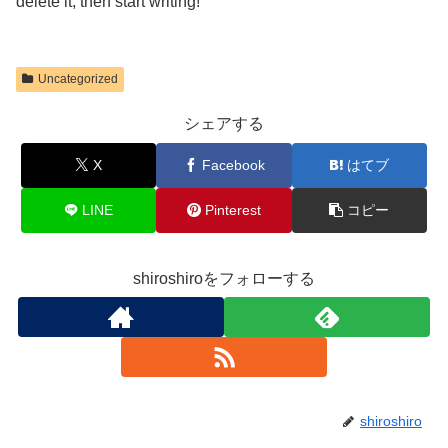
delete it, then start writing!
Uncategorized
シェアする
X
Facebook
はてブ
LINE
Pinterest
コピー
shiroshiroをフォローする
shiroshiro